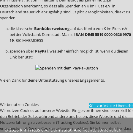
K im Fluss e.V. ist vom Finanzamt Darmstadt als gemeinnützige
Organisation anerkannt, so dass alle Spenden an K im Fluss e.V. in
Deutschland steuerlich abzugsfähig sind. Es gibt 2 Möglichkeiten, direkt zu
spenden:
die klassische
Banküberweisung
auf das Konto von K im Fluss e.V.
bei der Volksbank Darmstadt Mainz,
IBAN DE45 5519 0000 0626 9970
19
, BIC MVBMDE55
spenden über
PayPal
, was sehr einfach möglich ist, wenn du diesen
Link benutzt:
Vielen Dank für deine Unterstützung unseres Engagements.
Wir benutzen Cookies
zurück zur Übersicht
Wir nutzen Cookies auf unserer Website. Einige von ihnen sind essenziell für
den Betrieb der Seite, während andere uns helfen, diese Website und die
Nutzererfahrung zu verbessern (Tracking Cookies). Sie können selbst
entscheiden, ob Sie die Cookies zulassen möchten. Bitte beachten Sie, dass
© 2026 K im Fluss e.V., Darmstadt. Alle Rechte vorbehalten. |